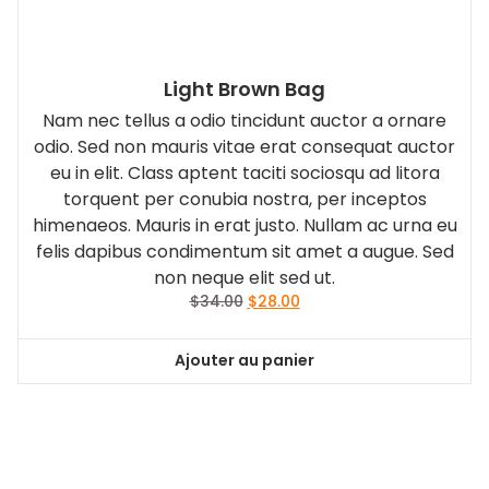
Light Brown Bag
Nam nec tellus a odio tincidunt auctor a ornare
odio. Sed non mauris vitae erat consequat auctor
eu in elit. Class aptent taciti sociosqu ad litora
torquent per conubia nostra, per inceptos
himenaeos. Mauris in erat justo. Nullam ac urna eu
felis dapibus condimentum sit amet a augue. Sed
non neque elit sed ut.
Le
Le
$
34.00
$
28.00
prix
prix
initial
actuel
Ajouter au panier
était :
est :
$34.00.
$28.00.