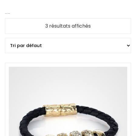
Purses And Handbags
3 résultats affichés