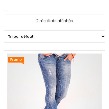
Women's Jeans
2 résultats affichés
Promo