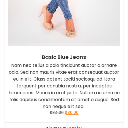
Basic Blue Jeans
Nam nec tellus a odio tincidunt auctor a ornare
odio. Sed non mauris vitae erat consequat auctor
eu in elit. Class aptent taciti sociosqu ad litora
torquent per conubia nostra, per inceptos
himenaeos. Mauris in erat justo. Nullam ac urna eu
felis dapibus condimentum sit amet a augue. Sed
non neque elit sed .
Le
Le
$
34.00
$
30.00
prix
prix
initial
actuel