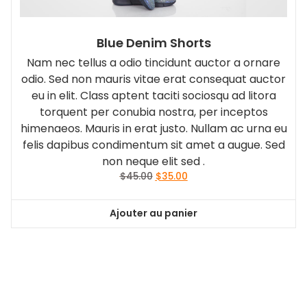
Blue Denim Shorts
Nam nec tellus a odio tincidunt auctor a ornare
odio. Sed non mauris vitae erat consequat auctor
eu in elit. Class aptent taciti sociosqu ad litora
torquent per conubia nostra, per inceptos
himenaeos. Mauris in erat justo. Nullam ac urna eu
felis dapibus condimentum sit amet a augue. Sed
non neque elit sed .
Le
Le
$
45.00
$
35.00
prix
prix
initial
actuel
Ajouter au panier
était :
est :
$45.00.
$35.00.