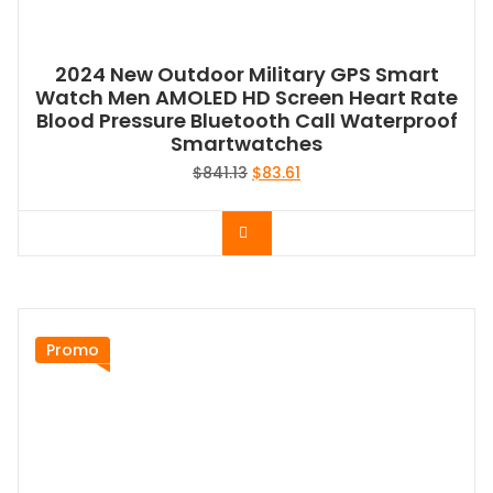
2024 New Outdoor Military GPS Smart
Watch Men AMOLED HD Screen Heart Rate
Blood Pressure Bluetooth Call Waterproof
Smartwatches
Le
Le
$
841.13
$
83.61
prix
prix
initial
actuel
Acheter le produit
était :
est :
$841.13.
$83.61.
Promo