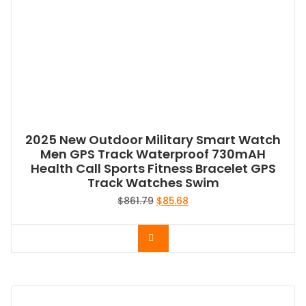
2025 New Outdoor Military Smart Watch
Men GPS Track Waterproof 730mAH
Health Call Sports Fitness Bracelet GPS
Track Watches Swim
Le
Le
$
861.79
$
85.68
prix
prix
initial
actuel
Acheter le produit
était :
est :
$861.79.
$85.68.