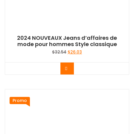
2024 NOUVEAUX Jeans d’affaires de
mode pour hommes Style classique
Le
Le
$
32.54
$
26.03
prix
prix
initial
actuel
Acheter le produit
était :
est :
$32.54.
$26.03.
Promo