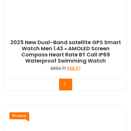
2025 New Dual-Band satellite GPS Smart
Watch Men 1.43 » AMOLED Screen
Compass Heart Rate BT Call IP69
Waterproof Swimming Watch
Le
Le
$
593.71
$
58.87
prix
prix
initial
actuel
Acheter le produit
était :
est :
$593.71.
$58.87.
Promo