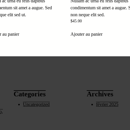
 ac urna eu felis dapibus
Nullam ac urna eu felis dapibus
entum sit amet a augue. Sed
condimentum sit amet a augue. 
ue elit sed ut.
non neque elit sed.
$
45.00
r au panier
Ajouter au panier
Categories
Archives
Uncategorized
février 2025
o,