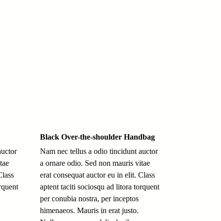
Black Over-the-shoulder Handbag
auctor
Nam nec tellus a odio tincidunt auctor
tae
a ornare odio. Sed non mauris vitae
Class
erat consequat auctor eu in elit. Class
orquent
aptent taciti sociosqu ad litora torquent
per conubia nostra, per inceptos
himenaeos. Mauris in erat justo.