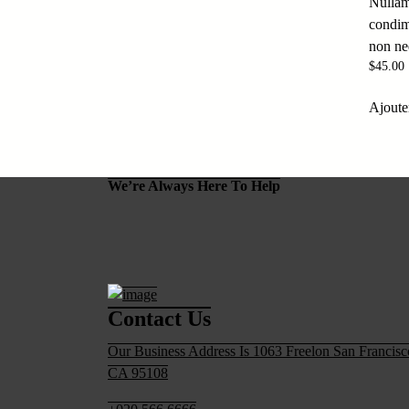
Nullam
condim
non neq
$
45.00
Ajoute
We’re Always Here To Help
Contact Us
Our Business Address Is 1063 Freelon San Francisc
CA 95108