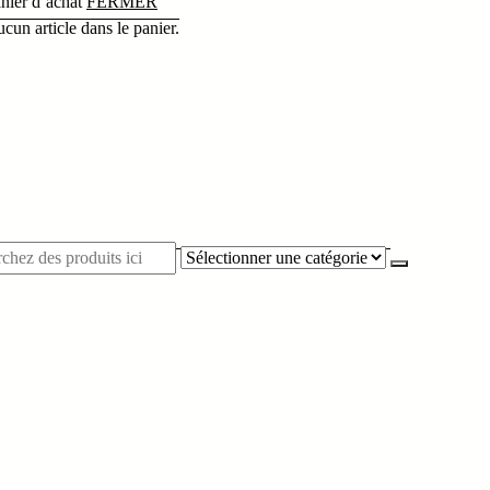
nier d’achat
FERMER
cun article dans le panier.