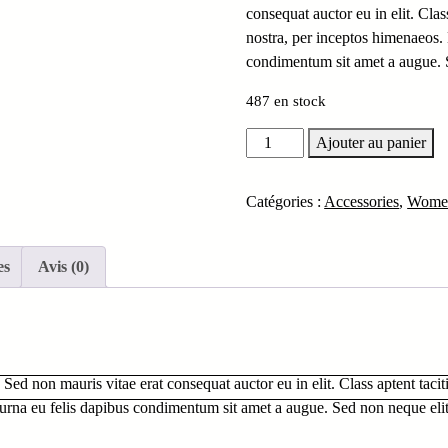
consequat auctor eu in elit. Clas
était :
est :
nostra, per inceptos himenaeos. 
$12.00.
$10.00.
condimentum sit amet a augue. S
487 en stock
quantité
Ajouter au panier
de
Anchor
Catégories :
Accessories
,
Wome
Bracelet
es
Avis (0)
Sed non mauris vitae erat consequat auctor eu in elit. Class aptent tacit
 urna eu felis dapibus condimentum sit amet a augue. Sed non neque elit