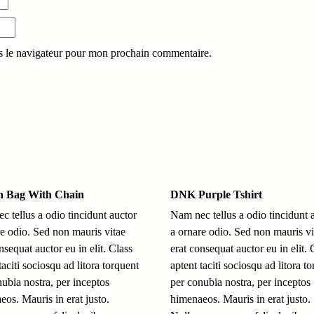
s le navigateur pour mon prochain commentaire.
n Bag With Chain
DNK Purple Tshirt
c tellus a odio tincidunt auctor
Nam nec tellus a odio tincidunt 
re odio. Sed non mauris vitae
a ornare odio. Sed non mauris vi
nsequat auctor eu in elit. Class
erat consequat auctor eu in elit. 
taciti sociosqu ad litora torquent
aptent taciti sociosqu ad litora t
nubia nostra, per inceptos
per conubia nostra, per inceptos
eos. Mauris in erat justo.
himenaeos. Mauris in erat justo.