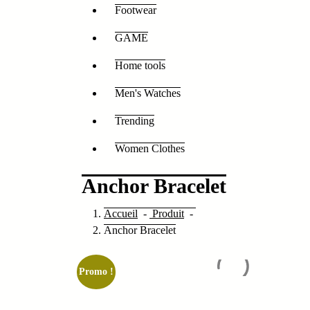
Footwear
GAME
Home tools
Men's Watches
Trending
Women Clothes
Anchor Bracelet
Accueil
-
Produit
-
Anchor Bracelet
Promo !