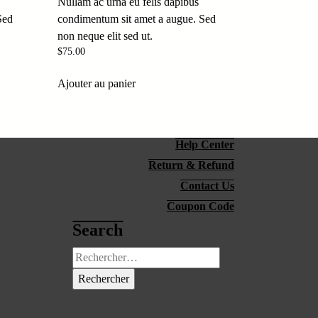
Nullam ac urna eu felis dapibus
Sed
condimentum sit amet a augue. Sed
non neque elit sed ut.
$
75.00
Ajouter au panier
Help Center
Return & Refund
Contact Us
Coupon Code
Search
Rechercher :