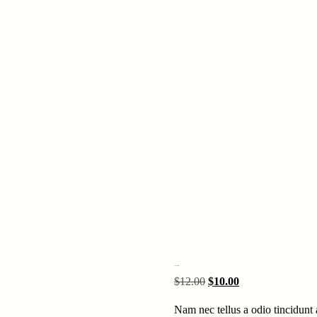
Anchor Bracelet
Le
Le
$
12.00
$
10.00
prix
prix
Nam nec tellus a odio tincidunt 
initial
actuel