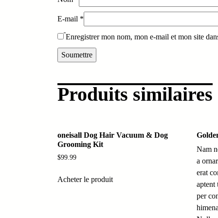
E-mail
*
Enregistrer mon nom, mon e-mail et mon site dan
Produits similaires
oneisall Dog Hair Vacuum & Dog
Golde
Grooming Kit
Nam ne
$
99.99
a orna
erat co
Acheter le produit
aptent 
per co
himena