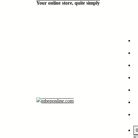
Your online store, quite simply
Aller
au
contenu