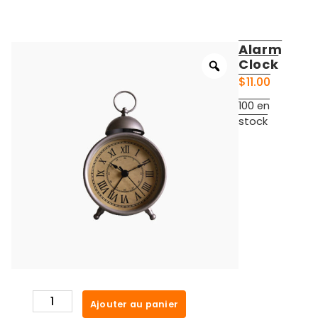
Alarm
Clock
$
11.00
100 en
stock
quantité
Ajouter au panier
de