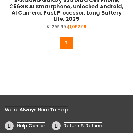
SAMSUNG Galaxy S25 Ultra Cell Phone,
256GB AI Smartphone, Unlocked Android,
AI Camera, Fast Processor, Long Battery
Life, 2025
Le
Le
$
1,299.99
$
1,062.99
prix
prix
initial
actuel
Acheter le produit
était :
est :
$1,299.99.
$1,062.99.
We’re Always Here To Help
Help Center
Return & Refund