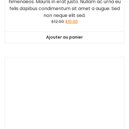
Anchor Bracelet
Nam nec tellus a odio tincidunt auctor a ornare
odio. Sed non mauris vitae erat consequat auctor
eu in elit. Class aptent taciti sociosqu ad litora
torquent per conubia nostra, per inceptos
himenaeos. Mauris in erat justo. Nullam ac urna eu
felis dapibus condimentum sit amet a augue. Sed
non neque elit sed.
Le
Le
$
12.00
$
10.00
prix
prix
initial
actuel
Ajouter au panier
était :
est :
$12.00.
$10.00.