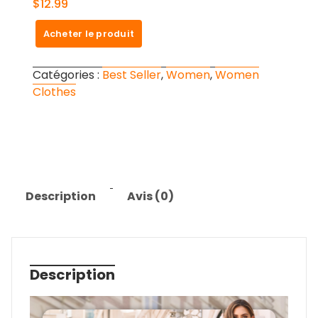
AUTOMET Long Sleeve Shirts
Womens Pleated Business
$
12.99
Acheter le produit
Catégories :
Best Seller
,
Women
,
Women
Clothes