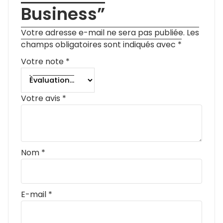
laisser votre avis sur
“AUTOMET Long
Sleeve Shirts
Womens Pleated
Business”
Votre adresse e-mail ne sera pas publiée.
Les
champs obligatoires sont indiqués avec
*
Votre note
*
Votre avis
*