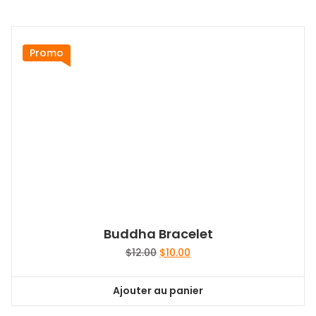
himenaeos. Mauris in erat justo. Nullam ac urna eu
felis dapibus condimentum sit amet a augue. Sed
non neque elit sed.
$
25.00
Ajouter au panier
Promo