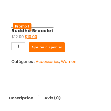
Promo !
Buddha Bracelet
Le
Le
$
12.00
$
10.00
prix
prix
quantité
Ajouter au panier
initial
actuel
de
était :
est :
Buddha
$12.00.
$10.00.
Catégories :
Accessories
,
Women
Bracelet
Description
Avis (0)