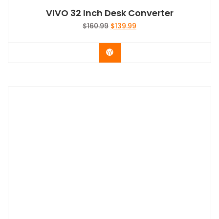
VIVO 32 Inch Desk Converter
Le
Le
$
160.99
$
139.99
prix
prix
initial
actuel
Acheter le produit
était :
est :
$160.99.
$139.99.