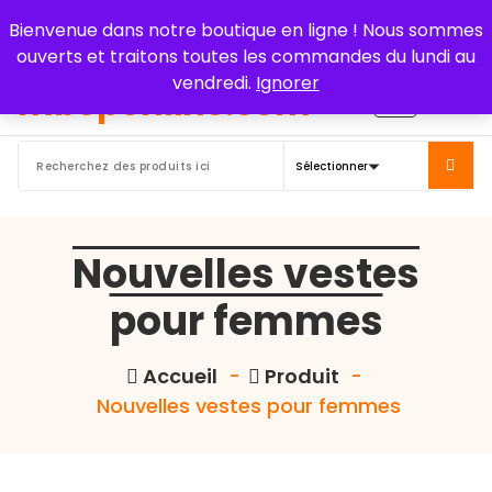
Aller
Bienvenue dans notre boutique en ligne ! Nous sommes
au
ouverts et traitons toutes les commandes du lundi au
contenu
vendredi.
Ignorer
Nouvelles vestes
pour femmes
Accueil
-
Produit
-
Nouvelles vestes pour femmes