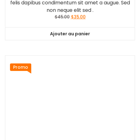
felis dapibus condimentum sit amet a augue. Sed
non neque elit sed .
Le
Le
$
45.00
$
35.00
prix
prix
initial
actuel
Ajouter au panier
était :
est :
$45.00.
$35.00.
Promo