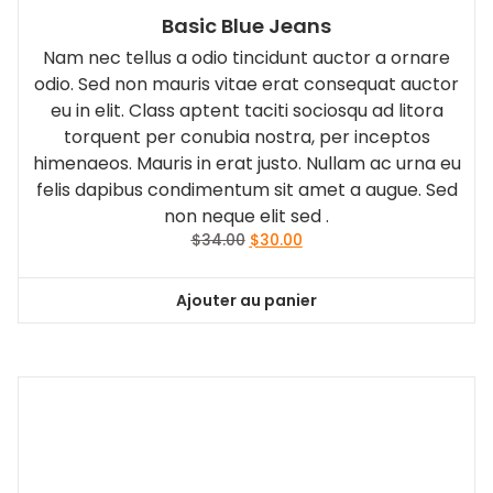
Basic Blue Jeans
Nam nec tellus a odio tincidunt auctor a ornare
odio. Sed non mauris vitae erat consequat auctor
eu in elit. Class aptent taciti sociosqu ad litora
torquent per conubia nostra, per inceptos
himenaeos. Mauris in erat justo. Nullam ac urna eu
felis dapibus condimentum sit amet a augue. Sed
non neque elit sed .
Le
Le
$
34.00
$
30.00
prix
prix
initial
actuel
Ajouter au panier
était :
est :
$34.00.
$30.00.