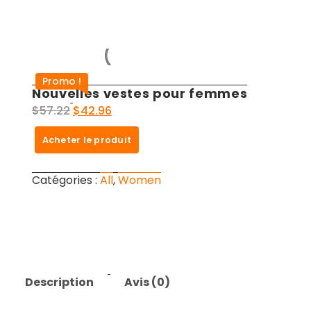
Promo !
Nouvelles vestes pour femmes
Le
Le
$
57.22
$
42.96
prix
prix
Acheter le produit
initial
actuel
était :
est :
$57.22.
$42.96.
Catégories :
All
,
Women
Description
Avis (0)