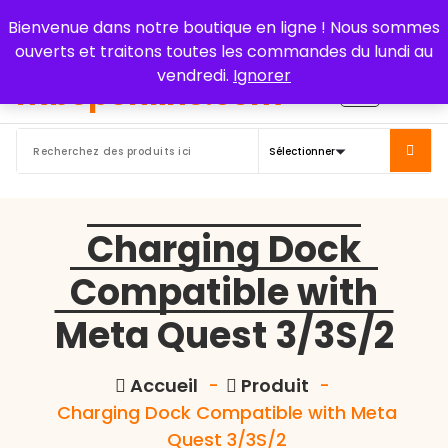
Aller
Bienvenue dans notre boutique en ligne ! Nous sommes
au
ouverts et traitons toutes les commandes du lundi au
contenu
vendredi.
Ignorer
Charging Dock
Compatible with
Meta Quest 3/3S/2
Accueil
-
Produit
-
Charging Dock Compatible with Meta
Quest 3/3S/2