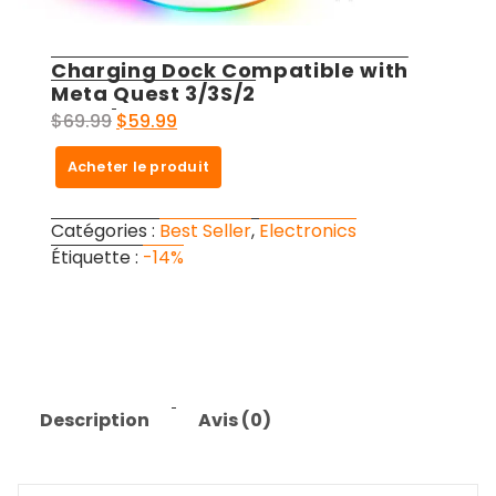
Charging Dock Compatible with
Meta Quest 3/3S/2
Le
Le
$
69.99
$
59.99
prix
prix
Acheter le produit
initial
actuel
était :
est :
$69.99.
$59.99.
Catégories :
Best Seller
,
Electronics
Étiquette :
-14%
Description
Avis (0)