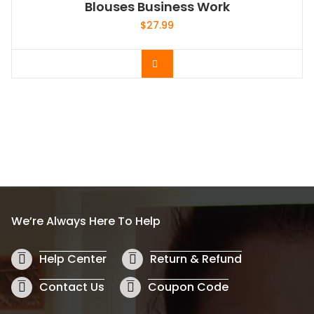
Blouses Business Work
$
27.99
Acheter le produit
We’re Always Here To Help
Help Center
Return & Refund
Contact Us
Coupon Code