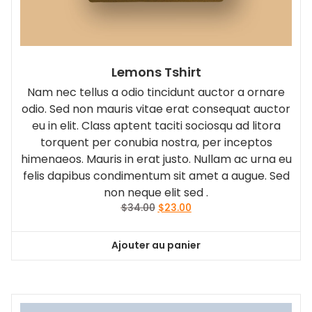
Lemons Tshirt
Nam nec tellus a odio tincidunt auctor a ornare
odio. Sed non mauris vitae erat consequat auctor
eu in elit. Class aptent taciti sociosqu ad litora
torquent per conubia nostra, per inceptos
himenaeos. Mauris in erat justo. Nullam ac urna eu
felis dapibus condimentum sit amet a augue. Sed
non neque elit sed .
Le
Le
$
34.00
$
23.00
prix
prix
initial
actuel
Ajouter au panier
était :
est :
$34.00.
$23.00.