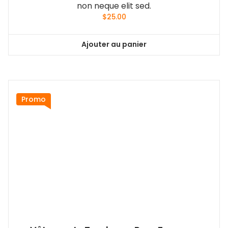
Boho Bangle Bracelet
Nam nec tellus a odio tincidunt auctor a ornare
odio. Sed non mauris vitae erat consequat auctor
eu in elit. Class aptent taciti sociosqu ad litora
torquent per conubia nostra, per inceptos
himenaeos. Mauris in erat justo. Nullam ac urna eu
felis dapibus condimentum sit amet a augue. Sed
non neque elit sed.
$
25.00
Ajouter au panier