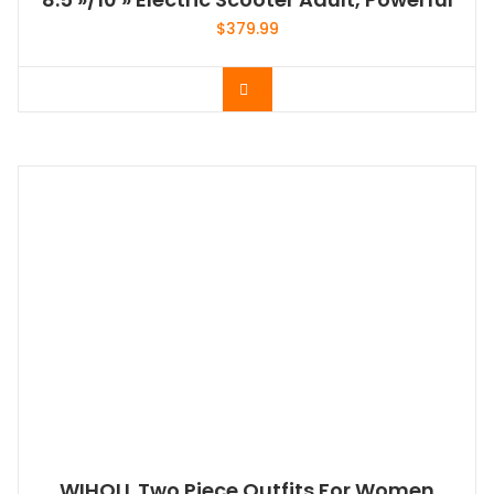
8.5 »/10 » Electric Scooter Adult, Powerful
$
379.99
Acheter le produit