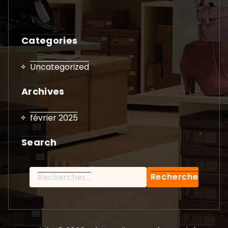
Contact Us
Our Business Address Is 1063 Freelon San
Francisco, CA 95108
+020.566.6666
Demo@example.com
Fax: 0484 565 2262
Categories
Uncategorized