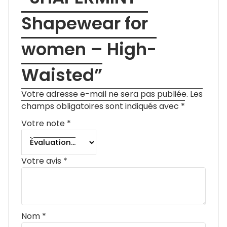
Avis
Il n’y a pas encore d’avis.
Soyez le premier à
laisser votre avis sur
“SHAPERMINT
Shapewear for
women – High-
Waisted”