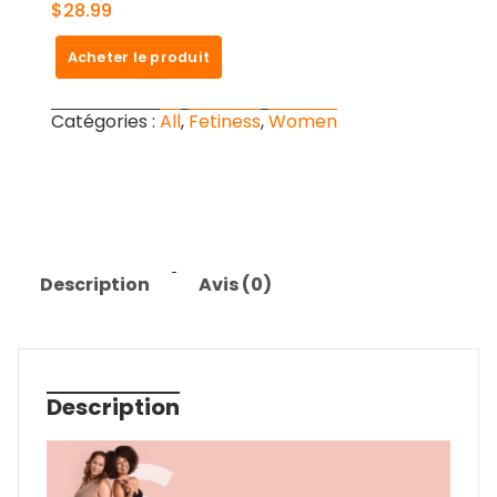
SHAPERMINT Shapewear for
women – High-Waisted
$
28.99
Acheter le produit
Catégories :
All
,
Fetiness
,
Women