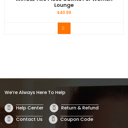
WIHOLL Two Piece Outfits For Women
Lounge
$
40.99
Acheter le produit