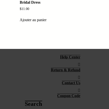
Bridal Dress
$
11.00
Ajouter au panier
Help Center
Return & Refund
Contact Us
Coupon Code
Search