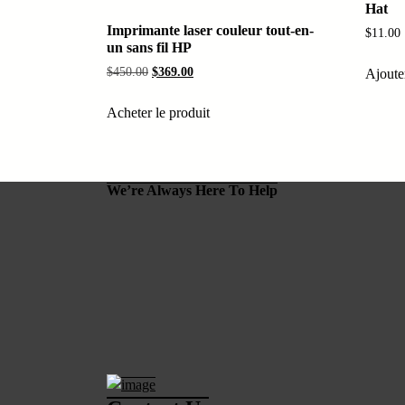
Hat
Imprimante laser couleur tout-en-
$
11.00
un sans fil HP
Le
Le
$
450.00
$
369.00
Ajoute
prix
prix
initial
actuel
Acheter le produit
était :
est :
$450.00.
$369.00.
We’re Always Here To Help