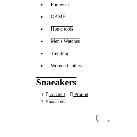
Footwear
GAME
Home tools
Men's Watches
Trending
Women Clothes
Snaeakers
Accueil
-
Produit
-
Snaeakers