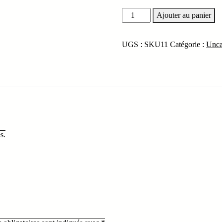
quantité
Ajouter au panier
de
Snaeakers
UGS :
SKU11
Catégorie :
Unca
s.