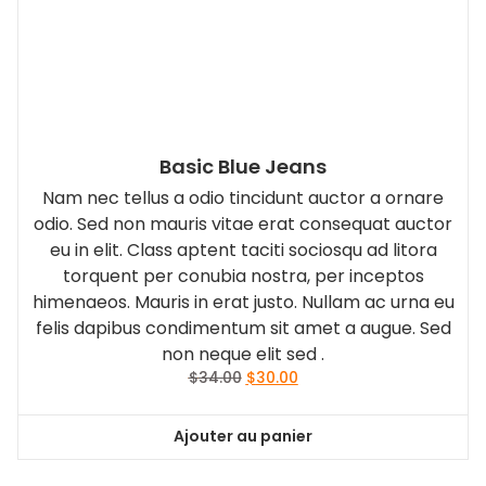
Basic Blue Jeans
Nam nec tellus a odio tincidunt auctor a ornare
odio. Sed non mauris vitae erat consequat auctor
eu in elit. Class aptent taciti sociosqu ad litora
torquent per conubia nostra, per inceptos
himenaeos. Mauris in erat justo. Nullam ac urna eu
felis dapibus condimentum sit amet a augue. Sed
non neque elit sed .
Le
Le
$
34.00
$
30.00
prix
prix
initial
actuel
Ajouter au panier
était :
est :
$34.00.
$30.00.