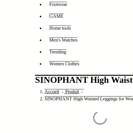
Footwear
GAME
Home tools
Men's Watches
Trending
Women Clothes
SINOPHANT High Waiste
Accueil
-
Produit
-
SINOPHANT High Waisted Leggings for Wo