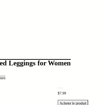
d Leggings for Women
men
SINOPHANT High Waisted Leggings for Women
$
7.99
Acheter le produit